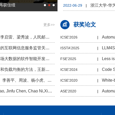
上再获佳绩
Internetware 2023学术
浙江大学-华
2022-06-29
|
获奖论文
更多>>
《区块链技术进阶与实战》，蔡亮、李启雷、梁秀波，人民邮电出版社， 首版2018.4。 《区块链解密：构建基于信用的下一代互联网》，黄步添、蔡亮，清华大学出版社，首版2016.12。 《Docker——容器与容器云》，浙江大学SEL实验室，人民邮电出版社，首版2015.9，再版2016.10。
Automa
ICSE'2026
|
国家重点研发计划项目，基于区块链的互联网信息服务监管关键技术，李善平，2021.12-2024.11 国家重点研发计划项目，以链治链”监管架构与关键技术研究，蔡亮，2020.11-2023.10 浙江省科技厅领雁计划项目，基于区块链的数据共享和隐私计算关键技术研发与应用，杨小虎，2022.1-2024.12 国家自然科学基金--专...
ISSTA'2025
|
国家重点研发计划项目，基于编程现场大数据的软件智能开发方法和环境，王新宇，2018.5-2021.4。 国家科技支撑计划项目，基于云计算的物流信息服务关键技术与云平台研究与开发，王新宇，2014.1-2016.12。 国家科技支撑计划项目，面向公众财富管理的移动互联网服务平台关键技术研发，王新根，2015.7-2017.12。 国...
FSE'2025
|
对数据划分分布式环境实现动态划分和负载均衡的方法，王新宇、杨小虎、李善平、王婷、邱炜伟，ZL201110155674.5，2013/3/6。 多层架构下估算事务的处理器需求的方法，张振、丁轶群、李善平，ZL201110155658.6，2013/6/26。 一种支持多粒度查询的高性能非结构化数据存取协议，王新宇、王新根、李善平、杨小虎，ZL2011...
ICSE'2024
|
Exchange邮件备份系统软件，李翔、李善平、周波、杨小虎、王新宇，2010SR049448，2010/9/17。 行业研究知识分享系统，高晖、江潇俊、孙建伶、李善平、杨肖，2010SR053143，2010/10/13。 航空票务支付窗软件，王新宇、王新根、杨小虎、李善平、张艳，2011SR062087，2011/8/31。 ...
White-
ICSE'2020
|
Yanming Yang, Xing Hu, Zhipeng Gao, Jinfu Chen, Chao Ni,Xin Xia, David Lo. “Federated Learning for Software Engineering: A Case Study of Code Clone Detection and Defect Prediction”. IEEE Transa...
Automa
ASE'2020
|