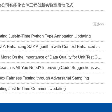
会议在杭州召开
B
为公司智能化软件工程创新实验室启动仪式
更多>>
ting Just-In-Time Python Type Annotation Updating
LLM4SZZ: Enhancing SZZ Algorithm with Context-Enhanced Assessment on Large Language Models
Less is More: On the Importance of Data Quality for Unit Test Generation
Code Search is All You Need? Improving Code Suggestions with Code Search
box Fairness Testing through Adversarial Sampling
ting Just-In-Time Comment Updating